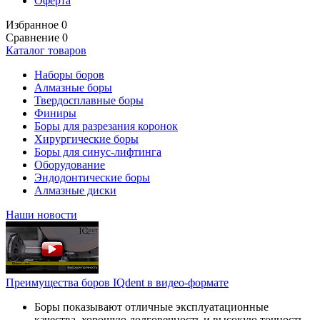
Оферта
Избранное
0
Сравнение
0
Каталог товаров
Наборы боров
Алмазные боры
Твердосплавные боры
Финиры
Боры для разрезания коронок
Хирургические боры
Боры для синус-лифтинга
Оборудование
Эндодонтические боры
Алмазные диски
Наши новости
Преимущества боров IQdent в видео-формате
Боры показывают отличные эксплуатационные
качества, хорошую долговечность и высокую точность