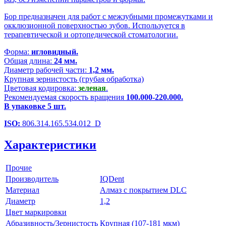
Бор предназначен для работ с межзубными промежутками и
окклюзионной поверхностью зубов. Используется в
терапевтической и ортопедической стоматологии.
Форма:
игловидный.
Общая длина:
24 мм.
Диаметр рабочей части:
1,2 мм.
Крупная зернистость (грубая обработка)
Цветовая кодировка:
зеленая
.
Рекомендуемая скорость вращения
100.000-220.000.
В упаковке 5 шт.
ISO:
806.314.165.534.012_D
Характеристики
Прочие
Производитель
IQDent
Материал
Алмаз с покрытием DLC
Диаметр
1,2
Цвет маркировки
Абразивность/Зернистость
Крупная (107-181 мкм)