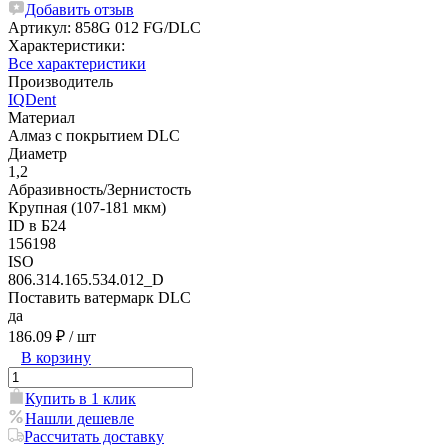
Добавить отзыв
Артикул:
858G 012 FG/DLC
Характеристики:
Все характеристики
Производитель
IQDent
Материал
Алмаз с покрытием DLC
Диаметр
1,2
Абразивность/Зернистость
Крупная (107-181 мкм)
ID в Б24
156198
ISO
806.314.165.534.012_D
Поставить ватермарк DLC
да
186.09 ₽
/ шт
В корзину
Купить в 1 клик
Нашли дешевле
Рассчитать доставку