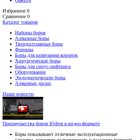
Оферта
Избранное
0
Сравнение
0
Каталог товаров
Наборы боров
Алмазные боры
Твердосплавные боры
Финиры
Боры для разрезания коронок
Хирургические боры
Боры для синус-лифтинга
Оборудование
Эндодонтические боры
Алмазные диски
Наши новости
Преимущества боров IQdent в видео-формате
Боры показывают отличные эксплуатационные
качества, хорошую долговечность и высокую точность