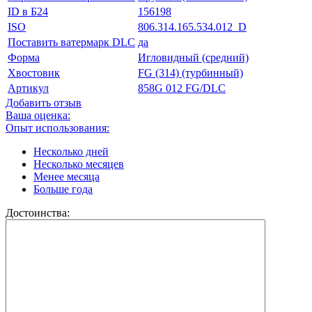
ID в Б24
156198
ISO
806.314.165.534.012_D
Поставить ватермарк DLC
да
Форма
Игловидный (средний)
Хвостовик
FG (314) (турбинный)
Артикул
858G 012 FG/DLC
Добавить отзыв
Ваша оценка:
Опыт использования:
Несколько дней
Несколько месяцев
Менее месяца
Больше года
Достоинства: