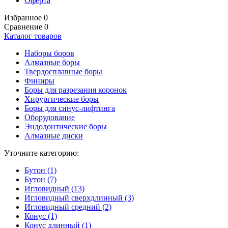
Оферта
Избранное
0
Сравнение
0
Каталог товаров
Наборы боров
Алмазные боры
Твердосплавные боры
Финиры
Боры для разрезания коронок
Хирургические боры
Боры для синус-лифтинга
Оборудование
Эндодонтические боры
Алмазные диски
Уточните категорию:
Бутон (1)
Бутон (7)
Игловидный (13)
Игловидный сверхдлинный (3)
Игловидный средний (2)
Конус (1)
Конус длинный (1)