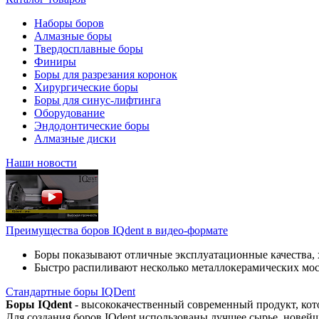
Наборы боров
Алмазные боры
Твердосплавные боры
Финиры
Боры для разрезания коронок
Хирургические боры
Боры для синус-лифтинга
Оборудование
Эндодонтические боры
Алмазные диски
Наши новости
Преимущества боров IQdent в видео-формате
Боры показывают отличные эксплуатационные качества, 
Быстро распиливают несколько металлокерамических мо
Стандартные боры IQDent
Боры IQdent
- высококачественный современный продукт, кот
Для создания боров IQdent использованы лучшее сырье, новей