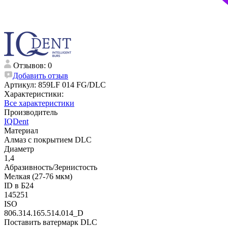
Отзывов: 0
Добавить отзыв
Артикул:
859LF 014 FG/DLC
Характеристики:
Все характеристики
Производитель
IQDent
Материал
Алмаз с покрытием DLC
Диаметр
1,4
Абразивность/Зернистость
Мелкая (27-76 мкм)
ID в Б24
145251
ISO
806.314.165.514.014_D
Поставить ватермарк DLC