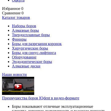
Оферта
Избранное
0
Сравнение
0
Каталог товаров
Наборы боров
Алмазные боры
Твердосплавные боры
Финиры
Боры для разрезания коронок
Хирургические боры
Боры для синус-лифтинга
Оборудование
Эндодонтические боры
Алмазные диски
Наши новости
Преимущества боров IQdent в видео-формате
Боры показывают отличные эксплуатационные
качества, хорошую долговечность и высокую точность