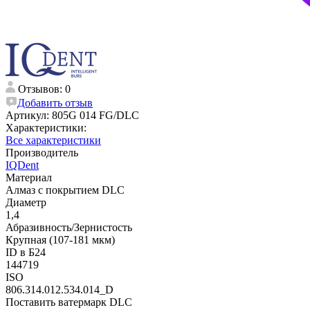
Отзывов: 0
Добавить отзыв
Артикул:
805G 014 FG/DLC
Характеристики:
Все характеристики
Производитель
IQDent
Материал
Алмаз с покрытием DLC
Диаметр
1,4
Абразивность/Зернистость
Крупная (107-181 мкм)
ID в Б24
144719
ISO
806.314.012.534.014_D
Поставить ватермарк DLC