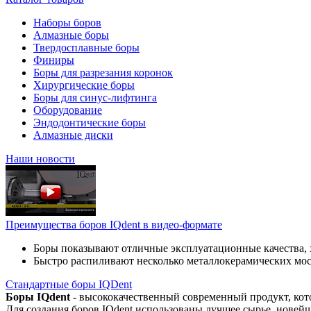
Наборы боров
Алмазные боры
Твердосплавные боры
Финиры
Боры для разрезания коронок
Хирургические боры
Боры для синус-лифтинга
Оборудование
Эндодонтические боры
Алмазные диски
Наши новости
Преимущества боров IQdent в видео-формате
Боры показывают отличные эксплуатационные качества, 
Быстро распиливают несколько металлокерамических мо
Стандартные боры IQDent
Боры IQdent
- высококачественный современный продукт, кот
Для создания боров IQdent использованы лучшее сырье, новей