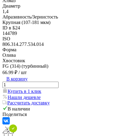
Алмаз
Диаметр
1,4
Абразивность/Зернистость
Крупная (107-181 мкм)
ID в Б24
144789
ISO
806.314.277.534.014
Форма
Олива
Хвостовик
FG (314) (турбинный)
66.99 ₽
/ шт
В корзину
Купить в 1 клик
Нашли дешевле
Рассчитать доставку
В наличии
Поделиться