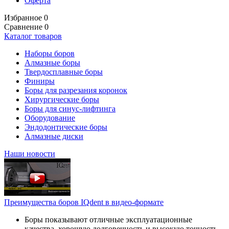
Оферта
Избранное
0
Сравнение
0
Каталог товаров
Наборы боров
Алмазные боры
Твердосплавные боры
Финиры
Боры для разрезания коронок
Хирургические боры
Боры для синус-лифтинга
Оборудование
Эндодонтические боры
Алмазные диски
Наши новости
Преимущества боров IQdent в видео-формате
Боры показывают отличные эксплуатационные
качества, хорошую долговечность и высокую точность