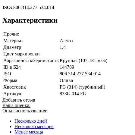
ISO:
806.314.277.534.014
Характеристики
Прочие
Материал
Алмаз
Диаметр
1,4
Цвет маркировки
Абразивность/Зернистость
Крупная (107-181 мкм)
ID в Б24
144789
ISO
806.314.277.534.014
Форма
Олива
Хвостовик
FG (314) (турбинный)
Артикул
833G 014 FG
Добавить отзыв
Ваша оценка:
Опыт использования:
Несколько дней
Несколько месяцев
Менее месяца