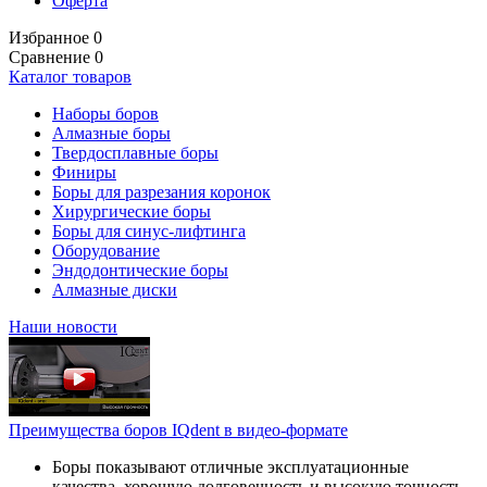
Оферта
Избранное
0
Сравнение
0
Каталог товаров
Наборы боров
Алмазные боры
Твердосплавные боры
Финиры
Боры для разрезания коронок
Хирургические боры
Боры для синус-лифтинга
Оборудование
Эндодонтические боры
Алмазные диски
Наши новости
Преимущества боров IQdent в видео-формате
Боры показывают отличные эксплуатационные
качества, хорошую долговечность и высокую точность