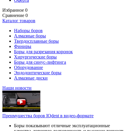
Оферта
Избранное
0
Сравнение
0
Каталог товаров
Наборы боров
Алмазные боры
Твердосплавные боры
Финиры
Боры для разрезания коронок
Хирургические боры
Боры для синус-лифтинга
Оборудование
Эндодонтические боры
Алмазные диски
Наши новости
Преимущества боров IQdent в видео-формате
Боры показывают отличные эксплуатационные
качества, хорошую долговечность и высокую точность