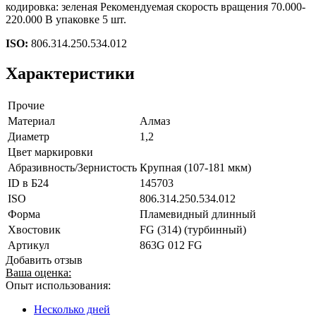
кодировка: зеленая Рекомендуемая скорость вращения 70.000-
220.000 В упаковке 5 шт.
ISO:
806.314.250.534.012
Характеристики
Прочие
Материал
Алмаз
Диаметр
1,2
Цвет маркировки
Абразивность/Зернистость
Крупная (107-181 мкм)
ID в Б24
145703
ISO
806.314.250.534.012
Форма
Пламевидный длинный
Хвостовик
FG (314) (турбинный)
Артикул
863G 012 FG
Добавить отзыв
Ваша оценка:
Опыт использования:
Несколько дней