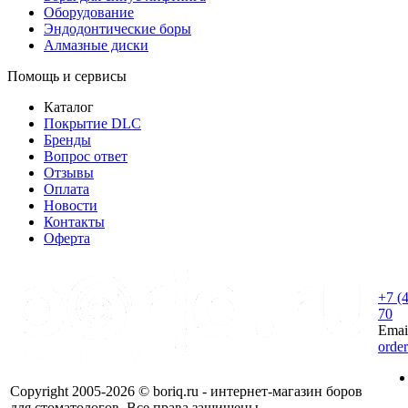
Оборудование
Эндодонтические боры
Алмазные диски
Помощь и сервисы
Каталог
Покрытие DLC
Бренды
Вопрос ответ
Отзывы
Оплата
Новости
Контакты
Оферта
+7 (
70
Emai
orde
Copyright 2005-2026 © boriq.ru - интернет-магазин боров
для стоматологов. Все права защищены.