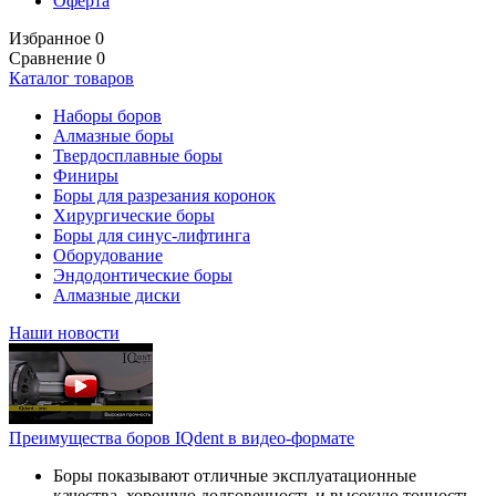
Оферта
Избранное
0
Сравнение
0
Каталог товаров
Наборы боров
Алмазные боры
Твердосплавные боры
Финиры
Боры для разрезания коронок
Хирургические боры
Боры для синус-лифтинга
Оборудование
Эндодонтические боры
Алмазные диски
Наши новости
Преимущества боров IQdent в видео-формате
Боры показывают отличные эксплуатационные
качества, хорошую долговечность и высокую точность