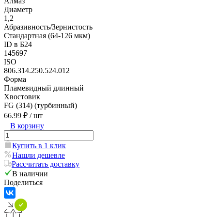
Алмаз
Диаметр
1,2
Абразивность/Зернистость
Стандартная (64-126 мкм)
ID в Б24
145697
ISO
806.314.250.524.012
Форма
Пламевидный длинный
Хвостовик
FG (314) (турбинный)
66.99 ₽
/ шт
В корзину
Купить в 1 клик
Нашли дешевле
Рассчитать доставку
В наличии
Поделиться