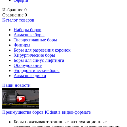
Оферта
Избранное
0
Сравнение
0
Каталог товаров
Наборы боров
Алмазные боры
Твердосплавные боры
Финиры
Боры для разрезания коронок
Хирургические боры
Боры для синус-лифтинга
Оборудование
Эндодонтические боры
Алмазные диски
Наши новости
Преимущества боров IQdent в видео-формате
Боры показывают отличные эксплуатационные
качества, хорошую долговечность и высокую точность