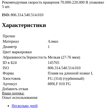
Рекомендуемая скорость вращения 70.000-220.000 В упаковке
5 шт.
ISO:
806.314.540.514.010
Характеристики
Прочие
Материал
Алмаз
Диаметр
1
Цвет маркировки
Абразивность/Зернистость
Мелкая (27-76 мкм)
ID в Б24
145765
ISO
806.314.540.514.010
Форма
Пламя на длинной ножке L
Хвостовик
FG (314) (турбинный)
Артикул
889LF 010 FG
Добавить отзыв
Ваша оценка:
Опыт использования:
Несколько дней