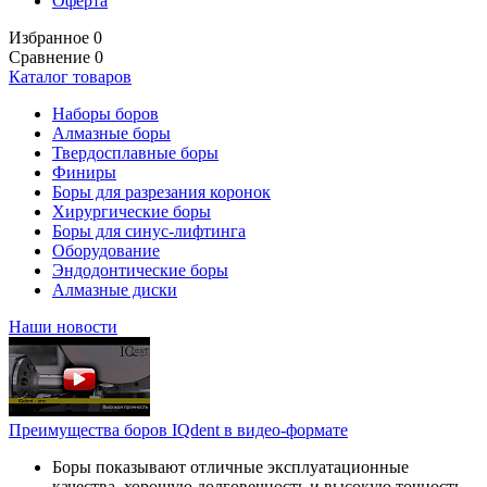
Оферта
Избранное
0
Сравнение
0
Каталог товаров
Наборы боров
Алмазные боры
Твердосплавные боры
Финиры
Боры для разрезания коронок
Хирургические боры
Боры для синус-лифтинга
Оборудование
Эндодонтические боры
Алмазные диски
Наши новости
Преимущества боров IQdent в видео-формате
Боры показывают отличные эксплуатационные
качества, хорошую долговечность и высокую точность