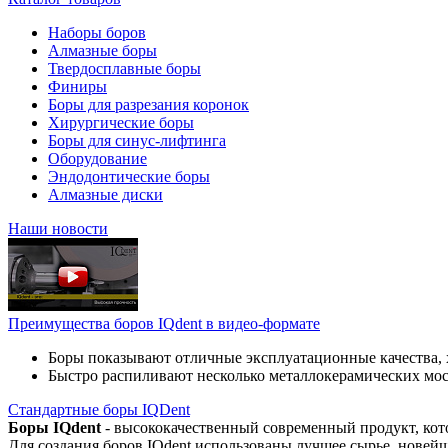
Наборы боров
Алмазные боры
Твердосплавные боры
Финиры
Боры для разрезания коронок
Хирургические боры
Боры для синус-лифтинга
Оборудование
Эндодонтические боры
Алмазные диски
Наши новости
Преимущества боров IQdent в видео-формате
Боры показывают отличные эксплуатационные качества, 
Быстро распиливают несколько металлокерамических мо
Стандартные боры IQDent
Боры IQdent
- высококачественный современный продукт, кот
Для создания боров IQdent использованы лучшее сырье, новей