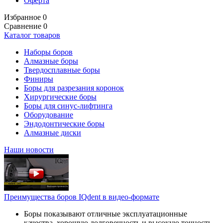
Оферта
Избранное
0
Сравнение
0
Каталог товаров
Наборы боров
Алмазные боры
Твердосплавные боры
Финиры
Боры для разрезания коронок
Хирургические боры
Боры для синус-лифтинга
Оборудование
Эндодонтические боры
Алмазные диски
Наши новости
Преимущества боров IQdent в видео-формате
Боры показывают отличные эксплуатационные
качества, хорошую долговечность и высокую точность