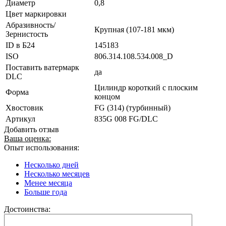
Диаметр
0,8
Цвет маркировки
Абразивность/
Крупная (107-181 мкм)
Зернистость
ID в Б24
145183
ISO
806.314.108.534.008_D
Поставить ватермарк
да
DLC
Цилиндр короткий с плоским
Форма
концом
Хвостовик
FG (314) (турбинный)
Артикул
835G 008 FG/DLC
Добавить отзыв
Ваша оценка:
Опыт использования:
Несколько дней
Несколько месяцев
Менее месяца
Больше года
Достоинства: