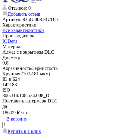
Отзывов: 0
Добавить отзыв
Артикул:
835G 008 FG/DLC
Характеристики:
Все характеристики
Производитель
IQDent
Материал
Алмаз с покрытием DLC
Диаметр
0,8
Абразивность/Зернистость
Крупная (107-181 мкм)
ID в Б24
145183
ISO
806.314.108.534.008_D
Поставить ватермарк DLC
да
186.09 ₽
/ шт
В корзину
Купить в 1 клик