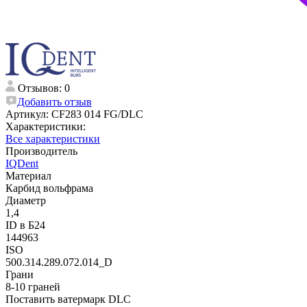
Отзывов: 0
Добавить отзыв
Артикул:
CF283 014 FG/DLC
Характеристики:
Все характеристики
Производитель
IQDent
Материал
Карбид вольфрама
Диаметр
1,4
ID в Б24
144963
ISO
500.314.289.072.014_D
Грани
8-10 граней
Поставить ватермарк DLC