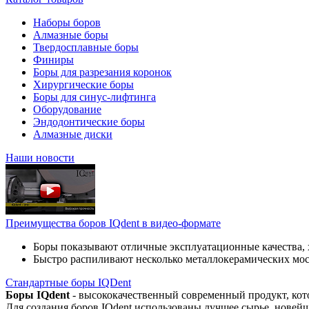
Наборы боров
Алмазные боры
Твердосплавные боры
Финиры
Боры для разрезания коронок
Хирургические боры
Боры для синус-лифтинга
Оборудование
Эндодонтические боры
Алмазные диски
Наши новости
Преимущества боров IQdent в видео-формате
Боры показывают отличные эксплуатационные качества, 
Быстро распиливают несколько металлокерамических мо
Стандартные боры IQDent
Боры IQdent
- высококачественный современный продукт, кот
Для создания боров IQdent использованы лучшее сырье, новей