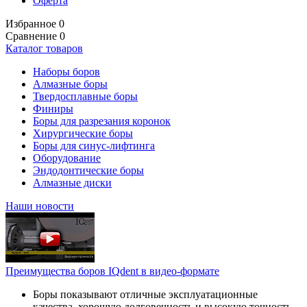
Оферта
Избранное
0
Сравнение
0
Каталог товаров
Наборы боров
Алмазные боры
Твердосплавные боры
Финиры
Боры для разрезания коронок
Хирургические боры
Боры для синус-лифтинга
Оборудование
Эндодонтические боры
Алмазные диски
Наши новости
Преимущества боров IQdent в видео-формате
Боры показывают отличные эксплуатационные
качества, хорошую долговечность и высокую точность