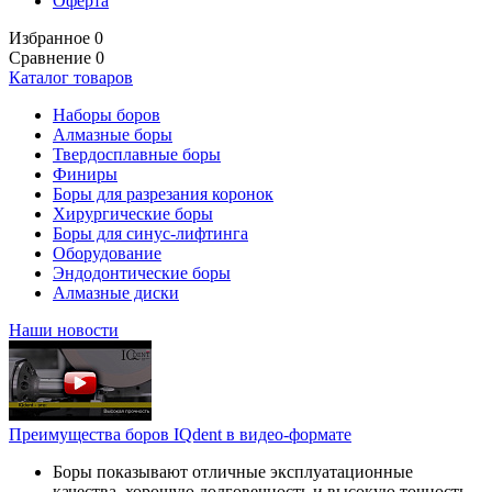
Оферта
Избранное
0
Сравнение
0
Каталог товаров
Наборы боров
Алмазные боры
Твердосплавные боры
Финиры
Боры для разрезания коронок
Хирургические боры
Боры для синус-лифтинга
Оборудование
Эндодонтические боры
Алмазные диски
Наши новости
Преимущества боров IQdent в видео-формате
Боры показывают отличные эксплуатационные
качества, хорошую долговечность и высокую точность