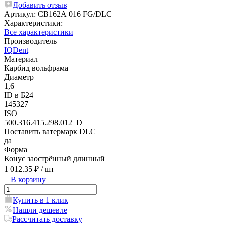
Добавить отзыв
Артикул:
CB162А 016 FG/DLC
Характеристики:
Все характеристики
Производитель
IQDent
Материал
Карбид вольфрама
Диаметр
1,6
ID в Б24
145327
ISO
500.316.415.298.012_D
Поставить ватермарк DLC
да
Форма
Конус заострённый длинный
1 012.35 ₽
/ шт
В корзину
Купить в 1 клик
Нашли дешевле
Рассчитать доставку