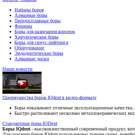
Наборы боров
Алмазные боры
Твердосплавные боры
Финиры
Боры для разрезания коронок
Хирургические боры
Боры для синус-лифтинга
Оборудование
Эндодонтические боры
Алмазные диски
Наши новости
Преимущества боров IQdent в видео-формате
Боры показывают отличные эксплуатационные качества, 
Быстро распиливают несколько металлокерамических мо
Стандартные боры IQDent
Боры IQdent
- высококачественный современный продукт, кот
Для создания боров IQdent использованы лучшее сырье, новей