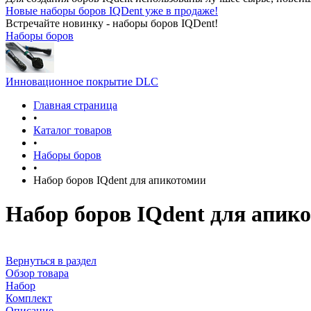
Новые наборы боров IQDent уже в продаже!
Встречайте новинку - наборы боров IQDent!
Наборы боров
Инновационное покрытие DLC
Главная страница
•
Каталог товаров
•
Наборы боров
•
Набор боров IQdent для апикотомии
Набор боров IQdent для апик
Вернуться в раздел
Обзор товара
Набор
Комплект
Описание