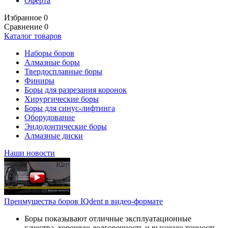
Оферта
Избранное
0
Сравнение
0
Каталог товаров
Наборы боров
Алмазные боры
Твердосплавные боры
Финиры
Боры для разрезания коронок
Хирургические боры
Боры для синус-лифтинга
Оборудование
Эндодонтические боры
Алмазные диски
Наши новости
Преимущества боров IQdent в видео-формате
Боры показывают отличные эксплуатационные
качества, хорошую долговечность и высокую точность