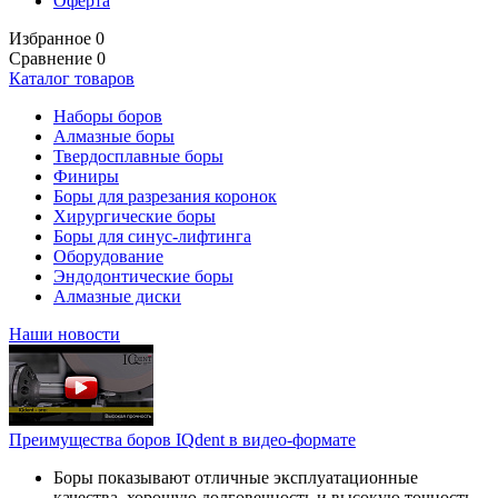
Оферта
Избранное
0
Сравнение
0
Каталог товаров
Наборы боров
Алмазные боры
Твердосплавные боры
Финиры
Боры для разрезания коронок
Хирургические боры
Боры для синус-лифтинга
Оборудование
Эндодонтические боры
Алмазные диски
Наши новости
Преимущества боров IQdent в видео-формате
Боры показывают отличные эксплуатационные
качества, хорошую долговечность и высокую точность