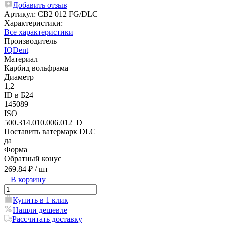
Добавить отзыв
Артикул:
CB2 012 FG/DLC
Характеристики:
Все характеристики
Производитель
IQDent
Материал
Карбид вольфрама
Диаметр
1,2
ID в Б24
145089
ISO
500.314.010.006.012_D
Поставить ватермарк DLC
да
Форма
Обратный конус
269.84 ₽
/ шт
В корзину
Купить в 1 клик
Нашли дешевле
Рассчитать доставку