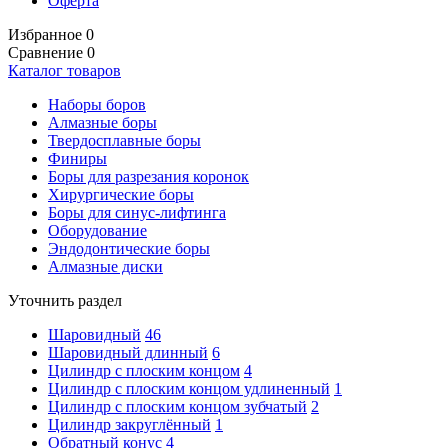
Оферта
Избранное
0
Сравнение
0
Каталог товаров
Наборы боров
Алмазные боры
Твердосплавные боры
Финиры
Боры для разрезания коронок
Хирургические боры
Боры для синус-лифтинга
Оборудование
Эндодонтические боры
Алмазные диски
Уточнить раздел
Шаровидный
46
Шаровидный длинный
6
Цилиндр с плоским концом
4
Цилиндр с плоским концом удлиненный
1
Цилиндр с плоским концом зубчатый
2
Цилиндр закруглённый
1
Обратный конус
4