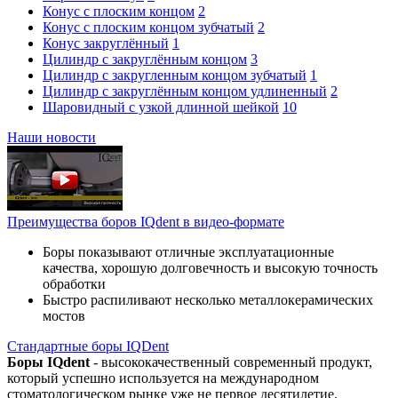
Конус с плоским концом
2
Конус с плоским концом зубчатый
2
Конус закруглённый
1
Цилиндр с закруглённым концом
3
Цилиндр с закругленным концом зубчатый
1
Цилиндр с закруглённым концом удлиненный
2
Шаровидный с узкой длинной шейкой
10
Наши новости
Преимущества боров IQdent в видео-формате
Боры показывают отличные эксплуатационные
качества, хорошую долговечность и высокую точность
обработки
Быстро распиливают несколько металлокерамических
мостов
Стандартные боры IQDent
Боры IQdent
- высококачественный современный продукт,
который успешно используется на международном
стоматологическом рынке уже не первое десятилетие.