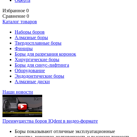
Оферта
Избранное
0
Сравнение
0
Каталог товаров
Наборы боров
Алмазные боры
Твердосплавные боры
Финиры
Боры для разрезания коронок
Хирургические боры
Боры для синус-лифтинга
Оборудование
Эндодонтические боры
Алмазные диски
Наши новости
Преимущества боров IQdent в видео-формате
Боры показывают отличные эксплуатационные
качества, хорошую долговечность и высокую точность