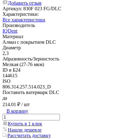
Добавить отзыв
Артикул:
830F 023 FG/DLC
Характеристики:
Все характеристики
Производитель
IQDent
Материал
Алмаз с покрытием DLC
Диаметр
2,3
Абразивность/Зернистость
Мелкая (27-76 мкм)
ID в Б24
144615
ISO
806.314.257.514.023_D
Поставить ватермарк DLC
да
214.01 ₽
/ шт
В корзину
Купить в 1 клик
Нашли дешевле
Рассчитать доставку