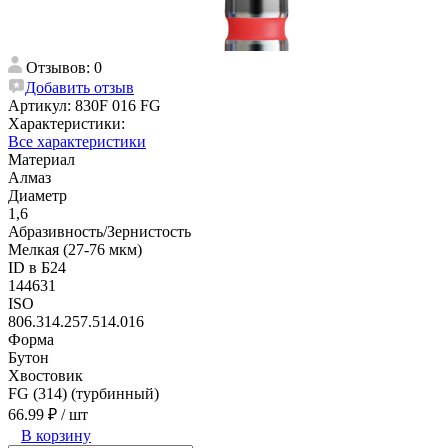
Отзывов: 0
Добавить отзыв
Артикул:
830F 016 FG
Характеристики:
Все характеристики
Материал
Алмаз
Диаметр
1,6
Абразивность/Зернистость
Мелкая (27-76 мкм)
ID в Б24
144631
ISO
806.314.257.514.016
Форма
Бутон
Хвостовик
FG (314) (турбинный)
66.99 ₽
/ шт
В корзину