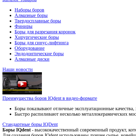
Наборы боров
Алмазные боры
Твердосплавные боры
Финиры
Боры для разрезания коронок
Хирургические боры
Боры для синус-лифтинга
Оборудование
Эндодонтические боры
Алмазные диски
Наши новости
Преимущества боров IQdent в видео-формате
Боры показывают отличные эксплуатационные качества, 
Быстро распиливают несколько металлокерамических мо
Стандартные боры IQDent
Боры IQdent
- высококачественный современный продукт, кот
Для создания боров IQdent использованы лучшее сырье, новей