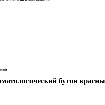
сный
оматологический бутон красн