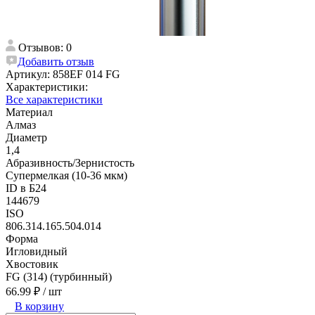
Отзывов: 0
Добавить отзыв
Артикул:
858EF 014 FG
Характеристики:
Все характеристики
Материал
Алмаз
Диаметр
1,4
Абразивность/Зернистость
Супермелкая (10-36 мкм)
ID в Б24
144679
ISO
806.314.165.504.014
Форма
Игловидный
Хвостовик
FG (314) (турбинный)
66.99 ₽
/ шт
В корзину