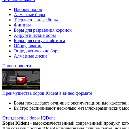
Наборы боров
Алмазные боры
Твердосплавные боры
Финиры
Боры для разрезания коронок
Хирургические боры
Боры для синус-лифтинга
Оборудование
Эндодонтические боры
Алмазные диски
Наши новости
Преимущества боров IQdent в видео-формате
Боры показывают отличные эксплуатационные качества, 
Быстро распиливают несколько металлокерамических мо
Стандартные боры IQDent
Боры IQdent
- высококачественный современный продукт, кот
Для создания боров IQdent использованы лучшее сырье, новей