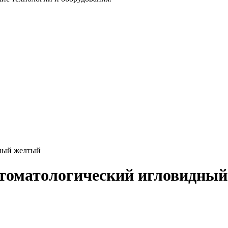
дный желтый
стоматологический игловидны