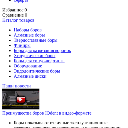
Оферта
Избранное
0
Сравнение
0
Каталог товаров
Наборы боров
Алмазные боры
Твердосплавные боры
Финиры
Боры для разрезания коронок
Хирургические боры
Боры для синус-лифтинга
Оборудование
Эндодонтические боры
Алмазные диски
Наши новости
Преимущества боров IQdent в видео-формате
Боры показывают отличные эксплуатационные
качества, хорошую долговечность и высокую точность