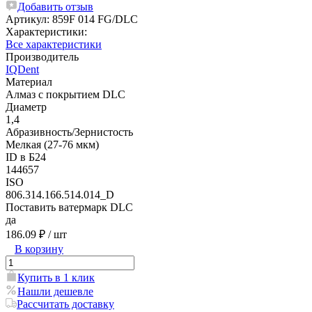
Добавить отзыв
Артикул:
859F 014 FG/DLC
Характеристики:
Все характеристики
Производитель
IQDent
Материал
Алмаз с покрытием DLC
Диаметр
1,4
Абразивность/Зернистость
Мелкая (27-76 мкм)
ID в Б24
144657
ISO
806.314.166.514.014_D
Поставить ватермарк DLC
да
186.09 ₽
/ шт
В корзину
Купить в 1 клик
Нашли дешевле
Рассчитать доставку