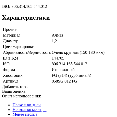
ISO:
806.314.165.544.012
Характеристики
Прочие
Материал
Алмаз
Диаметр
1,2
Цвет маркировки
Абразивность/Зернистость
Очень крупная (150-180 мкм)
ID в Б24
144705
ISO
806.314.165.544.012
Форма
Игловидный
Хвостовик
FG (314) (турбинный)
Артикул
858SG 012 FG
Добавить отзыв
Ваша оценка:
Опыт использования:
Несколько дней
Несколько месяцев
Менее месяца