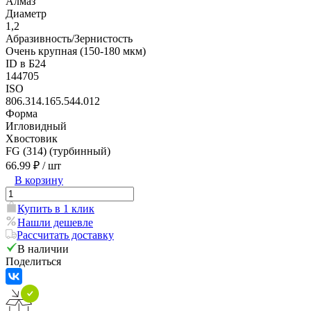
Алмаз
Диаметр
1,2
Абразивность/Зернистость
Очень крупная (150-180 мкм)
ID в Б24
144705
ISO
806.314.165.544.012
Форма
Игловидный
Хвостовик
FG (314) (турбинный)
66.99 ₽
/ шт
В корзину
Купить в 1 клик
Нашли дешевле
Рассчитать доставку
В наличии
Поделиться