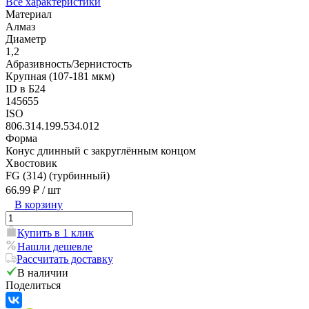
Все характеристики
Материал
Алмаз
Диаметр
1,2
Абразивность/Зернистость
Крупная (107-181 мкм)
ID в Б24
145655
ISO
806.314.199.534.012
Форма
Конус длинный с закруглённым концом
Хвостовик
FG (314) (турбинный)
66.99 ₽
/ шт
В корзину
Купить в 1 клик
Нашли дешевле
Рассчитать доставку
В наличии
Поделиться