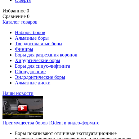
Оферта
Избранное
0
Сравнение
0
Каталог товаров
Наборы боров
Алмазные боры
Твердосплавные боры
Финиры
Боры для разрезания коронок
Хирургические боры
Боры для синус-лифтинга
Оборудование
Эндодонтические боры
Алмазные диски
Наши новости
Преимущества боров IQdent в видео-формате
Боры показывают отличные эксплуатационные
качества, хорошую долговечность и высокую точность