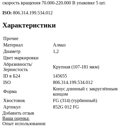
скорость вращения 70.000-220.000 В упаковке 5 шт.
ISO:
806.314.199.534.012
Характеристики
Прочие
Материал
Алмаз
Диаметр
1,2
Цвет маркировки
Абразивность/
Крупная (107-181 мкм)
Зернистость
ID в Б24
145655
ISO
806.314.199.534.012
Конус длинный с закруглённым
Форма
концом
Хвостовик
FG (314) (турбинный)
Артикул
852G 012 FG
Добавить отзыв
Ваша оценка:
Опыт использования: