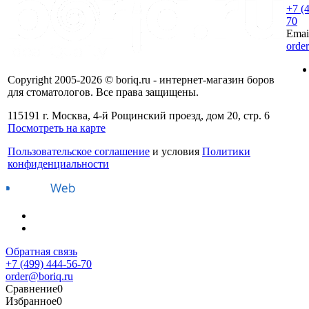
+7 (
70
Emai
orde
Copyright 2005-2026 © boriq.ru - интернет-магазин боров
для стоматологов. Все права защищены.
115191 г. Москва, 4-й Рощинский проезд, дом 20, стр. 6
Посмотреть на карте
Пользовательское соглашение
и условия
Политики
конфиденциальности
Обратная связь
+7 (499) 444-56-70
order@boriq.ru
Сравнение
0
Избранное
0