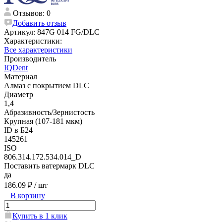
Отзывов: 0
Добавить отзыв
Артикул:
847G 014 FG/DLC
Характеристики:
Все характеристики
Производитель
IQDent
Материал
Алмаз с покрытием DLC
Диаметр
1,4
Абразивность/Зернистость
Крупная (107-181 мкм)
ID в Б24
145261
ISO
806.314.172.534.014_D
Поставить ватермарк DLC
да
186.09 ₽
/ шт
В корзину
Купить в 1 клик