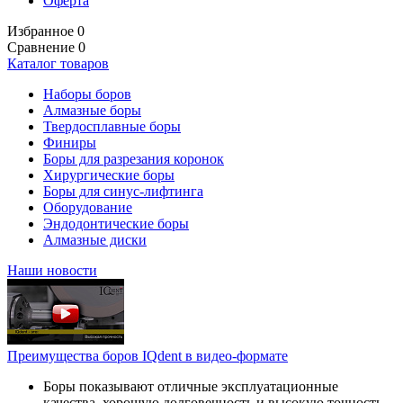
Оферта
Избранное
0
Сравнение
0
Каталог товаров
Наборы боров
Алмазные боры
Твердосплавные боры
Финиры
Боры для разрезания коронок
Хирургические боры
Боры для синус-лифтинга
Оборудование
Эндодонтические боры
Алмазные диски
Наши новости
Преимущества боров IQdent в видео-формате
Боры показывают отличные эксплуатационные
качества, хорошую долговечность и высокую точность