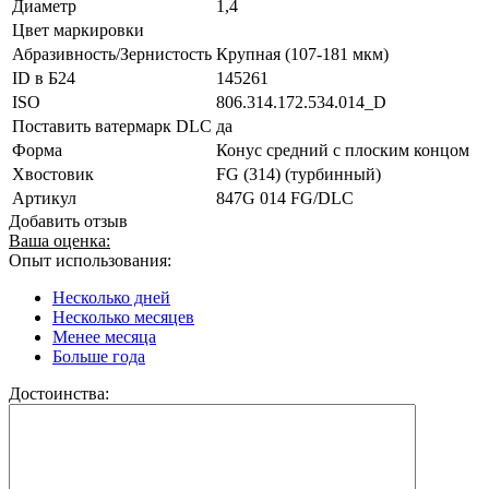
Диаметр
1,4
Цвет маркировки
Абразивность/Зернистость
Крупная (107-181 мкм)
ID в Б24
145261
ISO
806.314.172.534.014_D
Поставить ватермарк DLC
да
Форма
Конус средний с плоским концом
Хвостовик
FG (314) (турбинный)
Артикул
847G 014 FG/DLC
Добавить отзыв
Ваша оценка:
Опыт использования:
Несколько дней
Несколько месяцев
Менее месяца
Больше года
Достоинства: