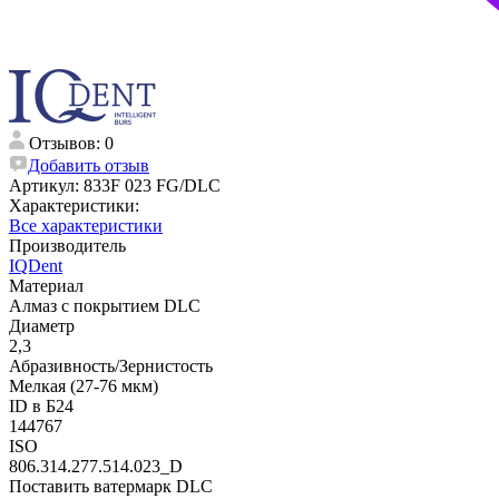
Отзывов: 0
Добавить отзыв
Артикул:
833F 023 FG/DLC
Характеристики:
Все характеристики
Производитель
IQDent
Материал
Алмаз с покрытием DLC
Диаметр
2,3
Абразивность/Зернистость
Мелкая (27-76 мкм)
ID в Б24
144767
ISO
806.314.277.514.023_D
Поставить ватермарк DLC