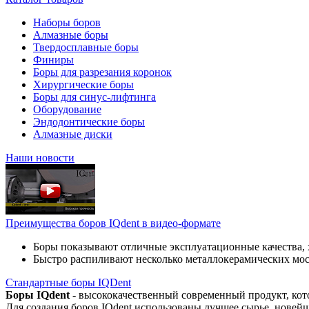
Наборы боров
Алмазные боры
Твердосплавные боры
Финиры
Боры для разрезания коронок
Хирургические боры
Боры для синус-лифтинга
Оборудование
Эндодонтические боры
Алмазные диски
Наши новости
Преимущества боров IQdent в видео-формате
Боры показывают отличные эксплуатационные качества, 
Быстро распиливают несколько металлокерамических мо
Стандартные боры IQDent
Боры IQdent
- высококачественный современный продукт, кот
Для создания боров IQdent использованы лучшее сырье, новей