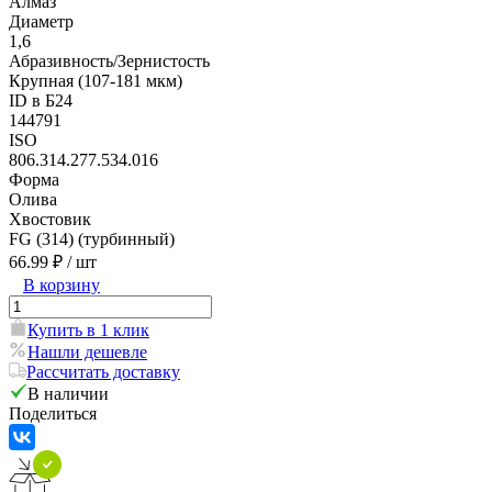
Алмаз
Диаметр
1,6
Абразивность/Зернистость
Крупная (107-181 мкм)
ID в Б24
144791
ISO
806.314.277.534.016
Форма
Олива
Хвостовик
FG (314) (турбинный)
66.99 ₽
/ шт
В корзину
Купить в 1 клик
Нашли дешевле
Рассчитать доставку
В наличии
Поделиться