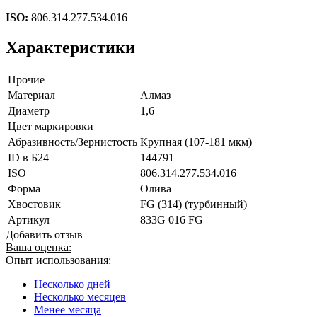
ISO:
806.314.277.534.016
Характеристики
Прочие
Материал
Алмаз
Диаметр
1,6
Цвет маркировки
Абразивность/Зернистость
Крупная (107-181 мкм)
ID в Б24
144791
ISO
806.314.277.534.016
Форма
Олива
Хвостовик
FG (314) (турбинный)
Артикул
833G 016 FG
Добавить отзыв
Ваша оценка:
Опыт использования:
Несколько дней
Несколько месяцев
Менее месяца