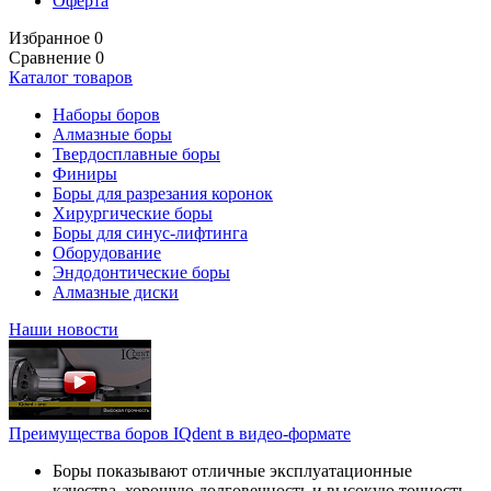
Оферта
Избранное
0
Сравнение
0
Каталог товаров
Наборы боров
Алмазные боры
Твердосплавные боры
Финиры
Боры для разрезания коронок
Хирургические боры
Боры для синус-лифтинга
Оборудование
Эндодонтические боры
Алмазные диски
Наши новости
Преимущества боров IQdent в видео-формате
Боры показывают отличные эксплуатационные
качества, хорошую долговечность и высокую точность