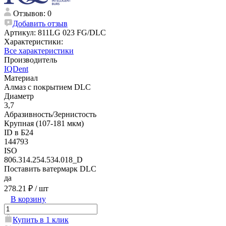
Отзывов: 0
Добавить отзыв
Артикул:
811LG 023 FG/DLC
Характеристики:
Все характеристики
Производитель
IQDent
Материал
Алмаз с покрытием DLC
Диаметр
3,7
Абразивность/Зернистость
Крупная (107-181 мкм)
ID в Б24
144793
ISO
806.314.254.534.018_D
Поставить ватермарк DLC
да
278.21 ₽
/ шт
В корзину
Купить в 1 клик