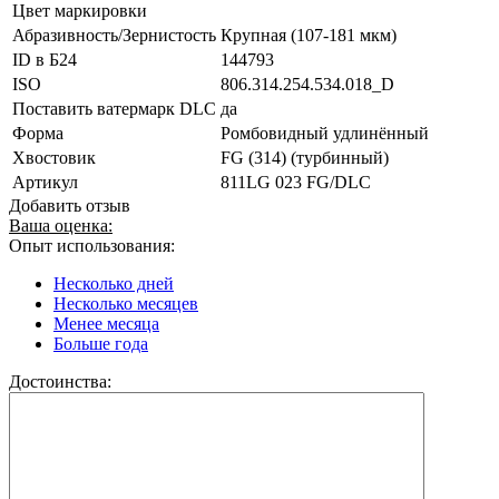
Цвет маркировки
Абразивность/Зернистость
Крупная (107-181 мкм)
ID в Б24
144793
ISO
806.314.254.534.018_D
Поставить ватермарк DLC
да
Форма
Ромбовидный удлинённый
Хвостовик
FG (314) (турбинный)
Артикул
811LG 023 FG/DLC
Добавить отзыв
Ваша оценка:
Опыт использования:
Несколько дней
Несколько месяцев
Менее месяца
Больше года
Достоинства: