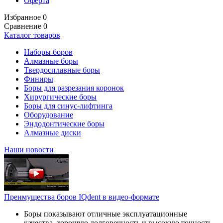
Оферта
Избранное
0
Сравнение
0
Каталог товаров
Наборы боров
Алмазные боры
Твердосплавные боры
Финиры
Боры для разрезания коронок
Хирургические боры
Боры для синус-лифтинга
Оборудование
Эндодонтические боры
Алмазные диски
Наши новости
Преимущества боров IQdent в видео-формате
Боры показывают отличные эксплуатационные
качества, хорошую долговечность и высокую точность