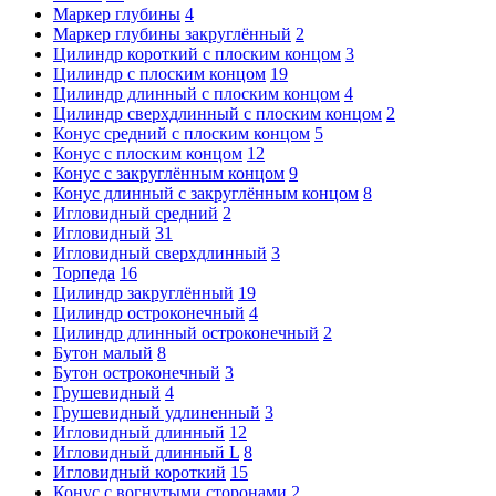
Маркер глубины
4
Маркер глубины закруглённый
2
Цилиндр короткий с плоским концом
3
Цилиндр с плоским концом
19
Цилиндр длинный с плоским концом
4
Цилиндр сверхдлинный с плоским концом
2
Конус средний с плоским концом
5
Конус с плоским концом
12
Конус с закруглённым концом
9
Конус длинный с закруглённым концом
8
Игловидный средний
2
Игловидный
31
Игловидный сверхдлинный
3
Торпеда
16
Цилиндр закруглённый
19
Цилиндр остроконечный
4
Цилиндр длинный остроконечный
2
Бутон малый
8
Бутон остроконечный
3
Грушевидный
4
Грушевидный удлиненный
3
Игловидный длинный
12
Игловидный длинный L
8
Игловидный короткий
15
Конус с вогнутыми сторонами
2