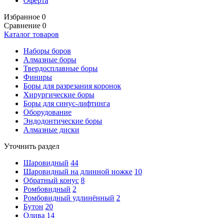
Оферта
Избранное
0
Сравнение
0
Каталог товаров
Наборы боров
Алмазные боры
Твердосплавные боры
Финиры
Боры для разрезания коронок
Хирургические боры
Боры для синус-лифтинга
Оборудование
Эндодонтические боры
Алмазные диски
Уточнить раздел
Шаровидный
44
Шаровидный на длинной ножке
10
Обратный конус
8
Ромбовидный
2
Ромбовидный удлинённый
2
Бутон
20
Олива
14