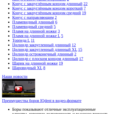
Конус с закруглённым концом длинный
22
Конус с закруглённым концом короткий
7
Конус с закруглённым концом средний
19
Конус с направляющим
2
Пламевидный длинный
6
Пламевидный средний
5
Пламя на длинной ножке
3
Пламя на длинной ножке L
5
Торпеда L
11
Цилиндр закругленный длинный
12
Цилиндр закругленный длинный XL
15
Цилиндр остроконечный длинный
2
Цилиндр с плоским концом длинный
17
Шарик на длинной ножке
19
Шаровидный XL
8
Наши новости
Преимущества боров IQdent в видео-формате
Боры показывают отличные эксплуатационные
качества, хорошую долговечность и высокую точность