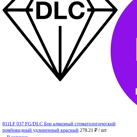
811LF 037 FG/DLC Бор алмазный стоматологический
ромбовидный удлиненный красный
278.21 ₽
/ шт