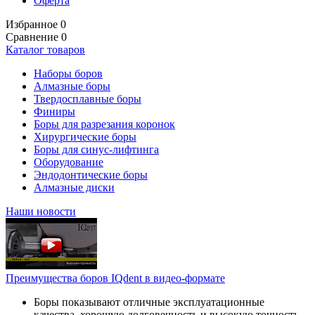
Оферта
Избранное
0
Сравнение
0
Каталог товаров
Наборы боров
Алмазные боры
Твердосплавные боры
Финиры
Боры для разрезания коронок
Хирургические боры
Боры для синус-лифтинга
Оборудование
Эндодонтические боры
Алмазные диски
Наши новости
Преимущества боров IQdent в видео-формате
Боры показывают отличные эксплуатационные
качества, хорошую долговечность и высокую точность