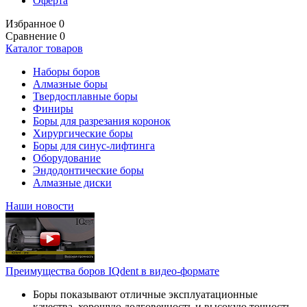
Оферта
Избранное
0
Сравнение
0
Каталог товаров
Наборы боров
Алмазные боры
Твердосплавные боры
Финиры
Боры для разрезания коронок
Хирургические боры
Боры для синус-лифтинга
Оборудование
Эндодонтические боры
Алмазные диски
Наши новости
Преимущества боров IQdent в видео-формате
Боры показывают отличные эксплуатационные
качества, хорошую долговечность и высокую точность