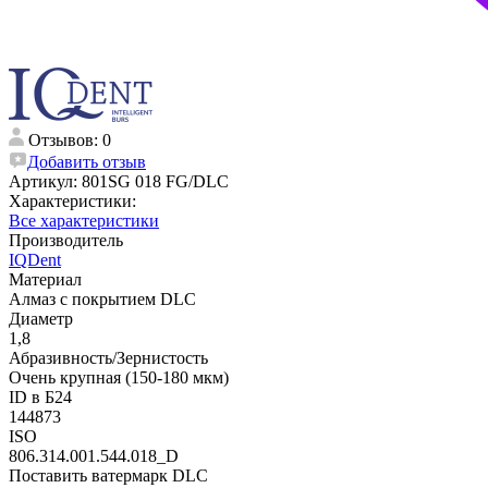
Отзывов: 0
Добавить отзыв
Артикул:
801SG 018 FG/DLC
Характеристики:
Все характеристики
Производитель
IQDent
Материал
Алмаз с покрытием DLC
Диаметр
1,8
Абразивность/Зернистость
Очень крупная (150-180 мкм)
ID в Б24
144873
ISO
806.314.001.544.018_D
Поставить ватермарк DLC