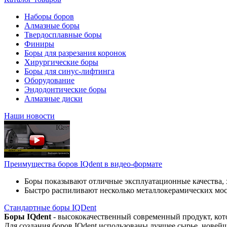
Наборы боров
Алмазные боры
Твердосплавные боры
Финиры
Боры для разрезания коронок
Хирургические боры
Боры для синус-лифтинга
Оборудование
Эндодонтические боры
Алмазные диски
Наши новости
Преимущества боров IQdent в видео-формате
Боры показывают отличные эксплуатационные качества, 
Быстро распиливают несколько металлокерамических мо
Стандартные боры IQDent
Боры IQdent
- высококачественный современный продукт, кот
Для создания боров IQdent использованы лучшее сырье, новей