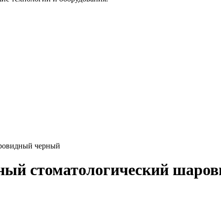
аровидный черный
ный стоматологический шаро