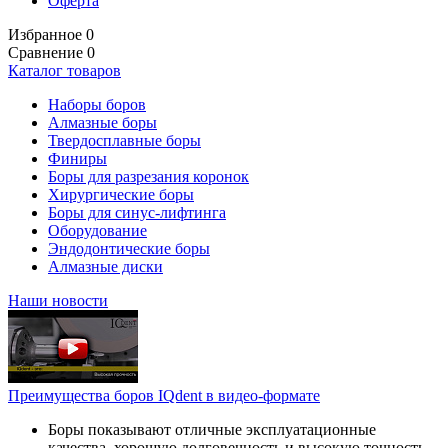
Оферта
Избранное
0
Сравнение
0
Каталог товаров
Наборы боров
Алмазные боры
Твердосплавные боры
Финиры
Боры для разрезания коронок
Хирургические боры
Боры для синус-лифтинга
Оборудование
Эндодонтические боры
Алмазные диски
Наши новости
Преимущества боров IQdent в видео-формате
Боры показывают отличные эксплуатационные
качества, хорошую долговечность и высокую точность