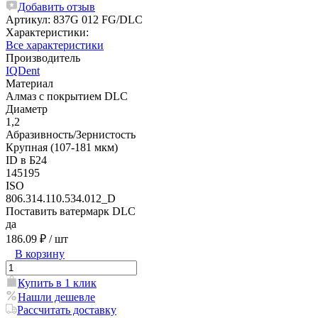
Добавить отзыв
Артикул:
837G 012 FG/DLC
Характеристики:
Все характеристики
Производитель
IQDent
Материал
Алмаз с покрытием DLC
Диаметр
1,2
Абразивность/Зернистость
Крупная (107-181 мкм)
ID в Б24
145195
ISO
806.314.110.534.012_D
Поставить ватермарк DLC
да
186.09 ₽
/ шт
В корзину
Купить в 1 клик
Нашли дешевле
Рассчитать доставку