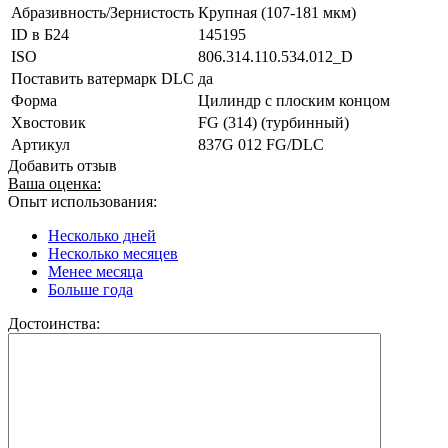
Абразивность/Зернистость
Крупная (107-181 мкм)
ID в Б24
145195
ISO
806.314.110.534.012_D
Поставить ватермарк DLC
да
Форма
Цилиндр с плоским концом
Хвостовик
FG (314) (турбинный)
Артикул
837G 012 FG/DLC
Добавить отзыв
Ваша оценка:
Опыт использования:
Несколько дней
Несколько месяцев
Менее месяца
Больше года
Достоинства: