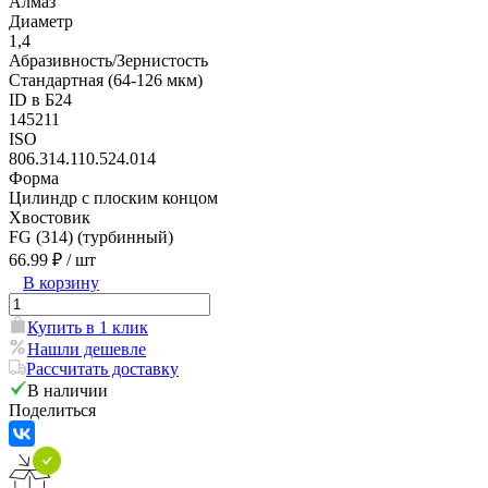
Алмаз
Диаметр
1,4
Абразивность/Зернистость
Стандартная (64-126 мкм)
ID в Б24
145211
ISO
806.314.110.524.014
Форма
Цилиндр с плоским концом
Хвостовик
FG (314) (турбинный)
66.99 ₽
/ шт
В корзину
Купить в 1 клик
Нашли дешевле
Рассчитать доставку
В наличии
Поделиться