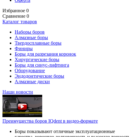
Оферта
Избранное
0
Сравнение
0
Каталог товаров
Наборы боров
Алмазные боры
Твердосплавные боры
Финиры
Боры для разрезания коронок
Хирургические боры
Боры для синус-лифтинга
Оборудование
Эндодонтические боры
Алмазные диски
Наши новости
Преимущества боров IQdent в видео-формате
Боры показывают отличные эксплуатационные
качества, хорошую долговечность и высокую точность