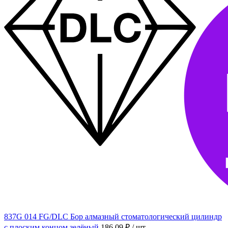
837G 014 FG/DLC Бор алмазный стоматологический цилиндр
с плоским концом зелёный
186.09 ₽
/ шт