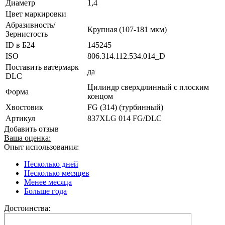
Диаметр
1,4
Цвет маркировки
Абразивность/
Крупная (107-181 мкм)
Зернистость
ID в Б24
145245
ISO
806.314.112.534.014_D
Поставить ватермарк
да
DLC
Цилиндр сверхдлинный с плоским
Форма
концом
Хвостовик
FG (314) (турбинный)
Артикул
837XLG 014 FG/DLC
Добавить отзыв
Ваша оценка:
Опыт использования:
Несколько дней
Несколько месяцев
Менее месяца
Больше года
Достоинства: