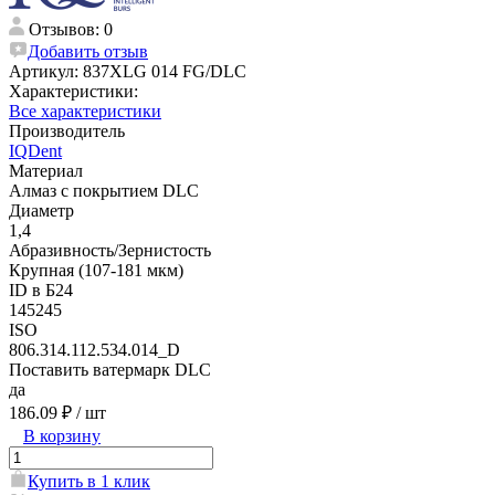
Отзывов: 0
Добавить отзыв
Артикул:
837XLG 014 FG/DLC
Характеристики:
Все характеристики
Производитель
IQDent
Материал
Алмаз с покрытием DLC
Диаметр
1,4
Абразивность/Зернистость
Крупная (107-181 мкм)
ID в Б24
145245
ISO
806.314.112.534.014_D
Поставить ватермарк DLC
да
186.09 ₽
/ шт
В корзину
Купить в 1 клик