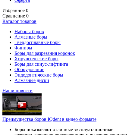
Оферта
Избранное
0
Сравнение
0
Каталог товаров
Наборы боров
Алмазные боры
Твердосплавные боры
Финиры
Боры для разрезания коронок
Хирургические боры
Боры для синус-лифтинга
Оборудование
Эндодонтические боры
Алмазные диски
Наши новости
Преимущества боров IQdent в видео-формате
Боры показывают отличные эксплуатационные
качества, хорошую долговечность и высокую точность