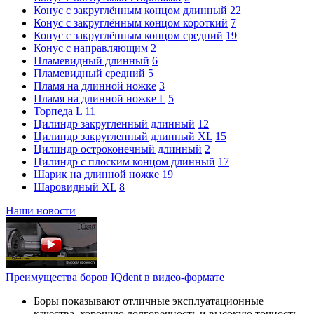
Конус с закруглённым концом длинный
22
Конус с закруглённым концом короткий
7
Конус с закруглённым концом средний
19
Конус с направляющим
2
Пламевидный длинный
6
Пламевидный средний
5
Пламя на длинной ножке
3
Пламя на длинной ножке L
5
Торпеда L
11
Цилиндр закругленный длинный
12
Цилиндр закругленный длинный XL
15
Цилиндр остроконечный длинный
2
Цилиндр с плоским концом длинный
17
Шарик на длинной ножке
19
Шаровидный XL
8
Наши новости
Преимущества боров IQdent в видео-формате
Боры показывают отличные эксплуатационные
качества, хорошую долговечность и высокую точность