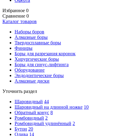
Оферта
Избранное
0
Сравнение
0
Каталог товаров
Наборы боров
Алмазные боры
Твердосплавные боры
Финиры
Боры для разрезания коронок
Хирургические боры
Боры для синус-лифтинга
Оборудование
Эндодонтические боры
Алмазные диски
Уточнить раздел
Шаровидный
44
Шаровидный на длинной ножке
10
Обратный конус
8
Ромбовидный
2
Ромбовидный удлинённый
2
Бутон
20
Олива
14