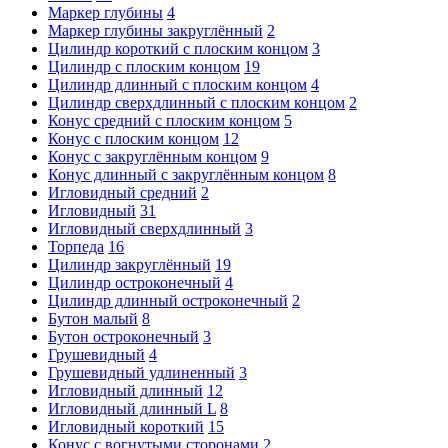
Маркер глубины
4
Маркер глубины закруглённый
2
Цилиндр короткий с плоским концом
3
Цилиндр с плоским концом
19
Цилиндр длинный с плоским концом
4
Цилиндр сверхдлинный с плоским концом
2
Конус средний с плоским концом
5
Конус с плоским концом
12
Конус с закруглённым концом
9
Конус длинный с закруглённым концом
8
Игловидный средний
2
Игловидный
31
Игловидный сверхдлинный
3
Торпеда
16
Цилиндр закруглённый
19
Цилиндр остроконечный
4
Цилиндр длинный остроконечный
2
Бутон малый
8
Бутон остроконечный
3
Грушевидный
4
Грушевидный удлиненный
3
Игловидный длинный
12
Игловидный длинный L
8
Игловидный короткий
15
Конус с вогнутыми сторонами
2