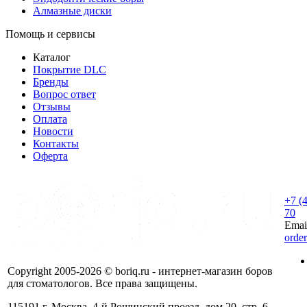
Алмазные диски
Помощь и сервисы
Каталог
Покрытие DLC
Бренды
Вопрос ответ
Отзывы
Оплата
Новости
Контакты
Оферта
+7 (
70
Emai
orde
Copyright 2005-2026 © boriq.ru - интернет-магазин боров
для стоматологов. Все права защищены.
115191 г. Москва, 4-й Рощинский проезд, дом 20, стр. 6