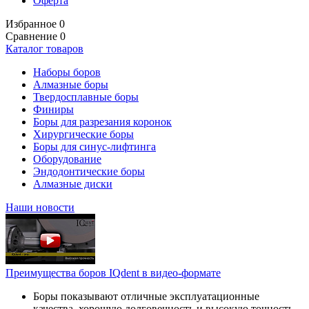
Оферта
Избранное
0
Сравнение
0
Каталог товаров
Наборы боров
Алмазные боры
Твердосплавные боры
Финиры
Боры для разрезания коронок
Хирургические боры
Боры для синус-лифтинга
Оборудование
Эндодонтические боры
Алмазные диски
Наши новости
Преимущества боров IQdent в видео-формате
Боры показывают отличные эксплуатационные
качества, хорошую долговечность и высокую точность