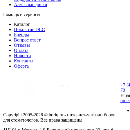
Алмазные диски
Помощь и сервисы
Каталог
Покрытие DLC
Бренды
Вопрос ответ
Отзывы
Оплата
Новости
Контакты
Оферта
+7 (
70
Emai
orde
Copyright 2005-2026 © boriq.ru - интернет-магазин боров
для стоматологов. Все права защищены.
115191 г. Москва, 4-й Рощинский проезд, дом 20, стр. 6