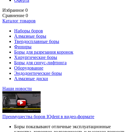
Оферта
Избранное
0
Сравнение
0
Каталог товаров
Наборы боров
Алмазные боры
Твердосплавные боры
Финиры
Боры для разрезания коронок
Хирургические боры
Боры для синус-лифтинга
Оборудование
Эндодонтические боры
Алмазные диски
Наши новости
Преимущества боров IQdent в видео-формате
Боры показывают отличные эксплуатационные
качества, хорошую долговечность и высокую точность