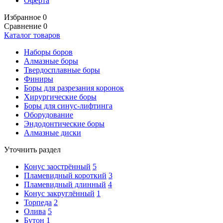
Оферта
Избранное
0
Сравнение
0
Каталог товаров
Наборы боров
Алмазные боры
Твердосплавные боры
Финиры
Боры для разрезания коронок
Хирургические боры
Боры для синус-лифтинга
Оборудование
Эндодонтические боры
Алмазные диски
Уточнить раздел
Конус заострённый
5
Пламевидный короткий
3
Пламевидный длинный
4
Конус закруглённый
1
Торпеда
2
Олива
5
Бутон
1