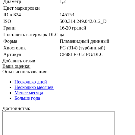
Диаметр
1,2
Цвет маркировки
ID в Б24
145153
ISO
500.314.249.042.012_D
Грани
16-20 граней
Поставить ватермарк DLC
да
Форма
Пламевидный длинный
Хвостовик
FG (314) (турбинный)
Артикул
CF48LF 012 FG/DLC
Добавить отзыв
Ваша оценка:
Опыт использования:
Несколько дней
Несколько месяцев
Менее месяца
Больше года
Достоинства: