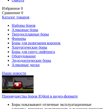
Оферта
Избранное
0
Сравнение
0
Каталог товаров
Наборы боров
Алмазные боры
Твердосплавные боры
Финиры
Боры для разрезания коронок
Хирургические боры
Боры для синус-лифтинга
Оборудование
Эндодонтические боры
Алмазные диски
Наши новости
Преимущества боров IQdent в видео-формате
Боры показывают отличные эксплуатационные
качества, хорошую долговечность и высокую точность