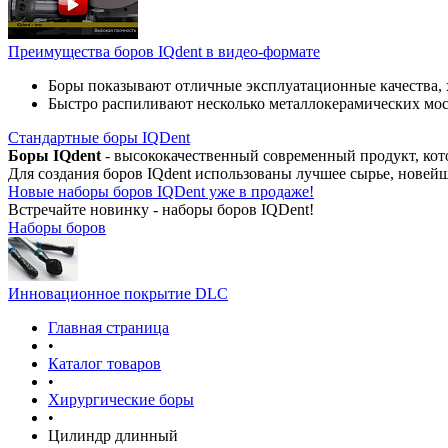
Преимущества боров IQdent в видео-формате
Боры показывают отличные эксплуатационные качества, 
Быстро распиливают несколько металлокерамических мо
Стандартные боры IQDent
Боры IQdent
- высококачественный современный продукт, кот
Для создания боров IQdent использованы лучшее сырье, новей
Новые наборы боров IQDent уже в продаже!
Встречайте новинку - наборы боров IQDent!
Наборы боров
Инновационное покрытие DLC
Главная страница
•
Каталог товаров
•
Хирургические боры
•
Цилиндр длинный