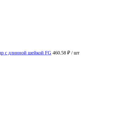
др c длинной шейкой FG
460.58 ₽
/ шт