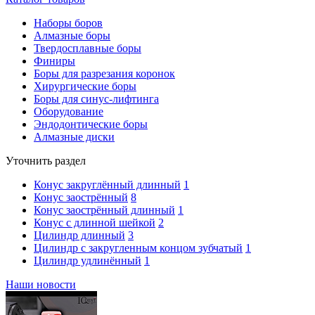
Наборы боров
Алмазные боры
Твердосплавные боры
Финиры
Боры для разрезания коронок
Хирургические боры
Боры для синус-лифтинга
Оборудование
Эндодонтические боры
Алмазные диски
Уточнить раздел
Конус закруглённый длинный
1
Конус заострённый
8
Конус заострённый длинный
1
Конус с длинной шейкой
2
Цилиндр длинный
3
Цилиндр с закругленным концом зубчатый
1
Цилиндр удлинённый
1
Наши новости