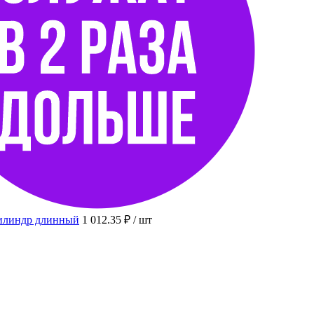
цилиндр длинный
1 012.35 ₽
/ шт