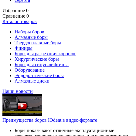
Оферта
Избранное
0
Сравнение
0
Каталог товаров
Наборы боров
Алмазные боры
Твердосплавные боры
Финиры
Боры для разрезания коронок
Хирургические боры
Боры для синус-лифтинга
Оборудование
Эндодонтические боры
Алмазные диски
Наши новости
Преимущества боров IQdent в видео-формате
Боры показывают отличные эксплуатационные
качества, хорошую долговечность и высокую точность