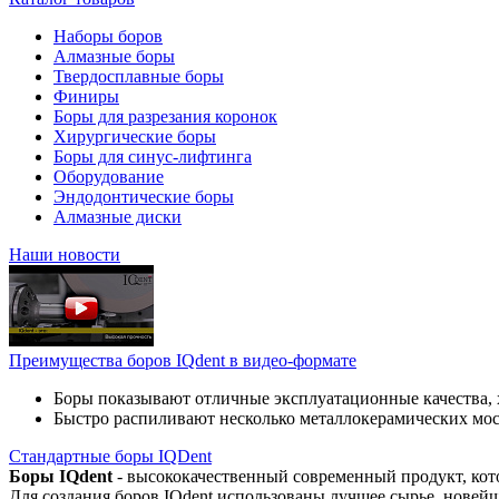
Наборы боров
Алмазные боры
Твердосплавные боры
Финиры
Боры для разрезания коронок
Хирургические боры
Боры для синус-лифтинга
Оборудование
Эндодонтические боры
Алмазные диски
Наши новости
Преимущества боров IQdent в видео-формате
Боры показывают отличные эксплуатационные качества, 
Быстро распиливают несколько металлокерамических мо
Стандартные боры IQDent
Боры IQdent
- высококачественный современный продукт, кот
Для создания боров IQdent использованы лучшее сырье, новей