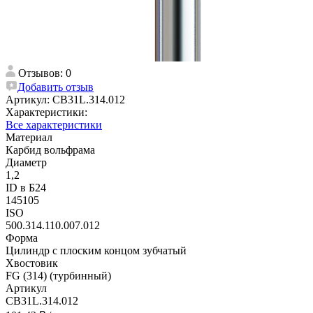
Отзывов: 0
Добавить отзыв
Артикул:
CB31L.314.012
Характеристики:
Все характеристики
Материал
Карбид вольфрама
Диаметр
1,2
ID в Б24
145105
ISO
500.314.110.007.012
Форма
Цилиндр с плоским концом зубчатый
Хвостовик
FG (314) (турбинный)
Артикул
CB31L.314.012