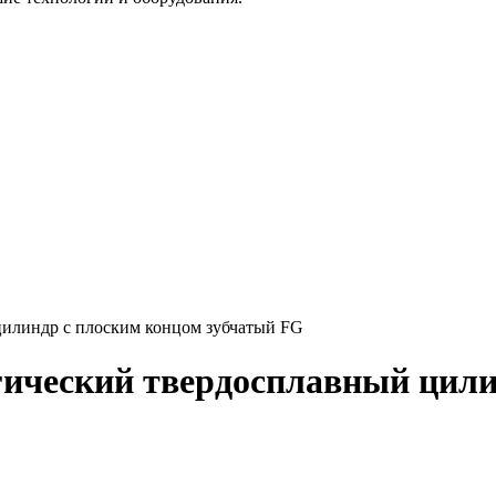
цилиндр с плоским концом зубчатый FG
гический твердосплавный цил