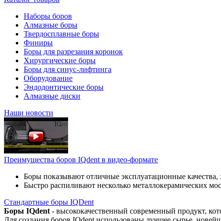
Наборы боров
Алмазные боры
Твердосплавные боры
Финиры
Боры для разрезания коронок
Хирургические боры
Боры для синус-лифтинга
Оборудование
Эндодонтические боры
Алмазные диски
Наши новости
Преимущества боров IQdent в видео-формате
Боры показывают отличные эксплуатационные качества, 
Быстро распиливают несколько металлокерамических мо
Стандартные боры IQDent
Боры IQdent
- высококачественный современный продукт, кот
Для создания боров IQdent использованы лучшее сырье, новей