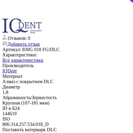
Отзывов: 0
Добавить отзыв
Артикул:
830G 018 FG/DLC
Характеристики:
Все характеристики
Производитель
IQDent
Материал
Алмаз с покрытием DLC
Диаметр
1,8
Абразивность/Зернистость
Крупная (107-181 мкм)
ID в Б24
144619
ISO
806.314.257.534.018_D
Поставить ватермарк DLC