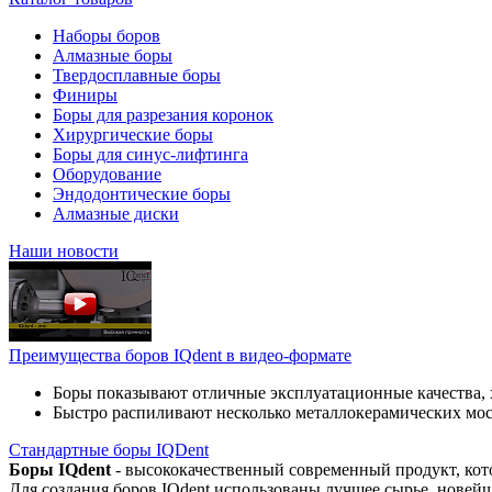
Наборы боров
Алмазные боры
Твердосплавные боры
Финиры
Боры для разрезания коронок
Хирургические боры
Боры для синус-лифтинга
Оборудование
Эндодонтические боры
Алмазные диски
Наши новости
Преимущества боров IQdent в видео-формате
Боры показывают отличные эксплуатационные качества, 
Быстро распиливают несколько металлокерамических мо
Стандартные боры IQDent
Боры IQdent
- высококачественный современный продукт, кот
Для создания боров IQdent использованы лучшее сырье, новей