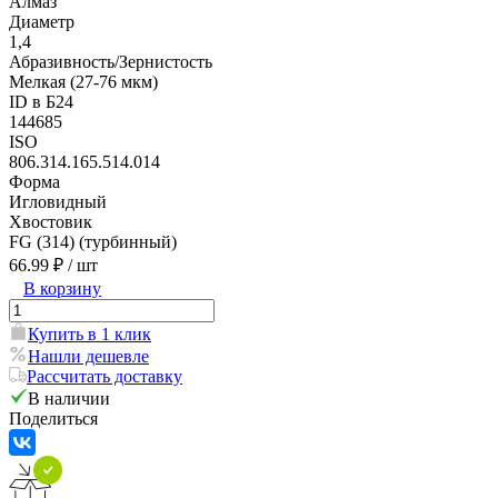
Алмаз
Диаметр
1,4
Абразивность/Зернистость
Мелкая (27-76 мкм)
ID в Б24
144685
ISO
806.314.165.514.014
Форма
Игловидный
Хвостовик
FG (314) (турбинный)
66.99 ₽
/ шт
В корзину
Купить в 1 клик
Нашли дешевле
Рассчитать доставку
В наличии
Поделиться