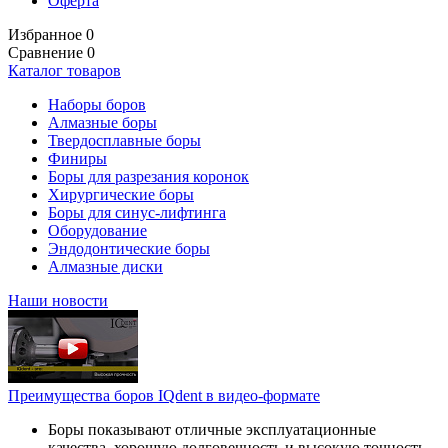
Оферта
Избранное
0
Сравнение
0
Каталог товаров
Наборы боров
Алмазные боры
Твердосплавные боры
Финиры
Боры для разрезания коронок
Хирургические боры
Боры для синус-лифтинга
Оборудование
Эндодонтические боры
Алмазные диски
Наши новости
Преимущества боров IQdent в видео-формате
Боры показывают отличные эксплуатационные
качества, хорошую долговечность и высокую точность