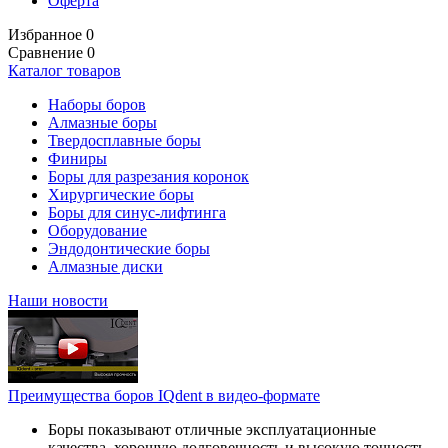
Оферта
Избранное
0
Сравнение
0
Каталог товаров
Наборы боров
Алмазные боры
Твердосплавные боры
Финиры
Боры для разрезания коронок
Хирургические боры
Боры для синус-лифтинга
Оборудование
Эндодонтические боры
Алмазные диски
Наши новости
Преимущества боров IQdent в видео-формате
Боры показывают отличные эксплуатационные
качества, хорошую долговечность и высокую точность